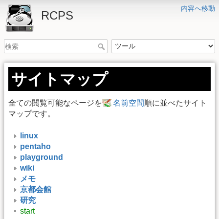
内容へ移動
RCPS
サイトマップ
全ての閲覧可能なページを
名前空間
順に並べたサイト
マップです。
linux
pentaho
playground
wiki
メモ
京都会館
研究
start